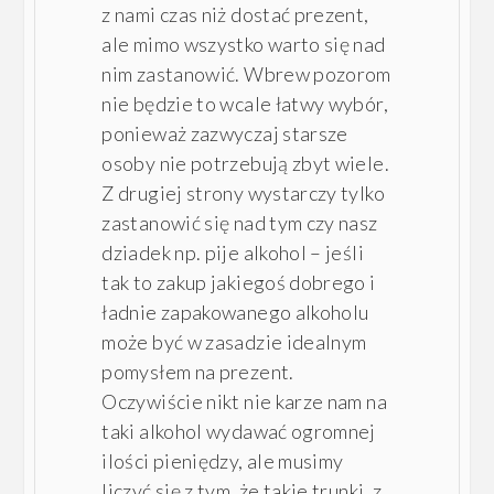
z nami czas niż dostać prezent,
ale mimo wszystko warto się nad
nim zastanowić. Wbrew pozorom
nie będzie to wcale łatwy wybór,
ponieważ zazwyczaj starsze
osoby nie potrzebują zbyt wiele.
Z drugiej strony wystarczy tylko
zastanowić się nad tym czy nasz
dziadek np. pije alkohol – jeśli
tak to zakup jakiegoś dobrego i
ładnie zapakowanego alkoholu
może być w zasadzie idealnym
pomysłem na prezent.
Oczywiście nikt nie karze nam na
taki alkohol wydawać ogromnej
ilości pieniędzy, ale musimy
liczyć się z tym, że takie trunki, z