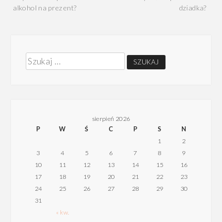
wpisu
alkohol na prezent?
dziadka?
Szukaj:
sierpień 2026
P
W
Ś
C
P
S
N
1
2
3
4
5
6
7
8
9
10
11
12
13
14
15
16
17
18
19
20
21
22
23
24
25
26
27
28
29
30
31
« kw.