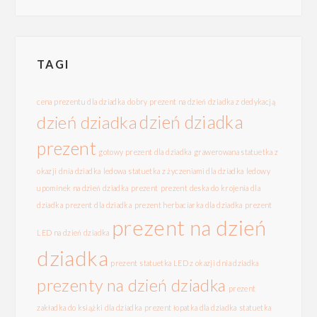
TAGI
cena prezentu dla dziadka
dobry prezent na dzień dziadka z dedykacją
dzień dziadka
dzień dziadka
prezent
gotowy prezent dla dziadka
grawerowana statuetka z
okazji dnia dziadka
ledowa statuetka z życzeniami dla dziadka
ledowy
upominek na dzień dziadka
prezent
prezent deska do krojenia dla
dziadka
prezent dla dziadka
prezent herbaciarka dla dziadka
prezent
prezent na dzień
LED na dzień dziadka
dziadka
prezent statuetka LED z okazji dnia dziadka
prezenty na dzień dziadka
prezent
zakładka do książki dla dziadka
prezent łopatka dla dziadka
statuetka