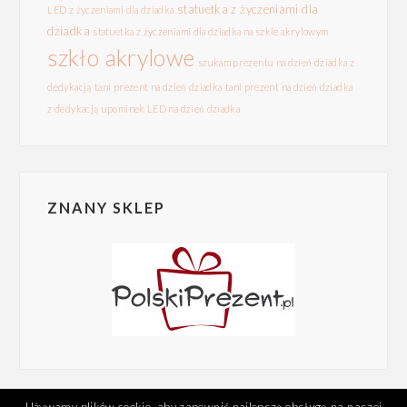
statuetka z życzeniami dla
LED z życzeniami dla dziadka
dziadka
statuetka z życzeniami dla dziadka na szkle akrylowym
szkło akrylowe
szukam prezentu na dzień dziadka z
dedykacją
tani prezent na dzień dziadka
tani prezent na dzień dziadka
z dedykacją
upominek LED na dzień dziadka
ZNANY SKLEP