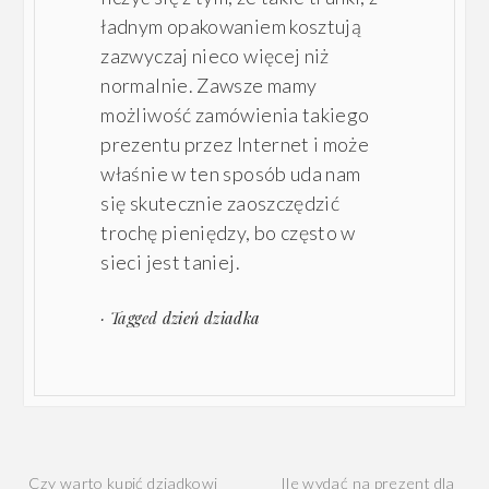
ładnym opakowaniem kosztują
zazwyczaj nieco więcej niż
normalnie. Zawsze mamy
możliwość zamówienia takiego
prezentu przez Internet i może
właśnie w ten sposób uda nam
się skutecznie zaoszczędzić
trochę pieniędzy, bo często w
sieci jest taniej.
· Tagged
dzień dziadka
Nawigacja
Czy warto kupić dziadkowi
Ile wydać na prezent dla