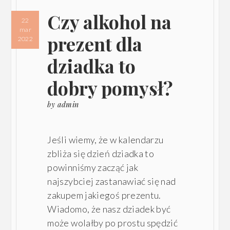
Czy alkohol na
22
mar
prezent dla
2022
dziadka to
dobry pomysł?
by
admin
Jeśli wiemy, że w kalendarzu
zbliża się dzień dziadka to
powinniśmy zacząć jak
najszybciej zastanawiać się nad
zakupem jakiegoś prezentu.
Wiadomo, że nasz dziadek być
może wolałby po prostu spędzić