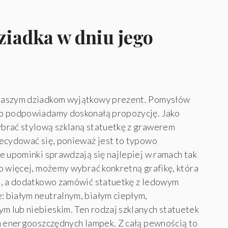
dziadka w dniu jego
naszym dziadkom wyjątkowy prezent. Pomysłów
go podpowiadamy doskonałą propozycję. Jako
brać stylową szklaną statuetkę z grawerem
decydować się, ponieważ jest to typowo
e upominki sprawdzają się najlepiej w ramach tak
o więcej, możemy wybrać konkretną grafikę, która
u, a dodatkowo zamówić statuetkę z ledowym
 białym neutralnym, białym ciepłym,
 lub niebieskim. Ten rodzaj szklanych statuetek
h energooszczędnych lampek. Z całą pewnością to