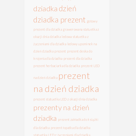
dzień
dziadka
dziadka prezent
gotowy
prezent dla dziadka
grawerowana statuetka z
okazji dnia dziadka
ledowa statuetka z
życzeniami dla dziadka
ledowy upominek na
dzień dziadka
prezent
prezent deska do
krojenia dla dziadka
prezent dla dziadka
prezent herbaciarka dla dziadka
prezent LED
prezent
na dzień dziadka
na dzień dziadka
prezent statuetka LED z okazji dnia dziadka
prezenty na dzień
dziadka
prezent zakładka do książki
dla dziadka
prezent łopatka dla dziadka
statuetka LED z życzeniami dla dziadka