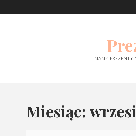
Skip
to
content
Pre
MAMY PREZENTY 
Miesiąc: wrzes