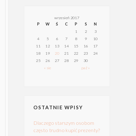
wrzesień 2017
P
W
Ś
C
P
S
N
1
2
3
4
5
6
7
8
9
10
11
12
13
14
15
16
17
18
19
20
21
22
23
24
25
26
27
28
29
30
« sie
paź »
OSTATNIE WPISY
Dlaczego starszym osobom
często trudno kupić prezenty?