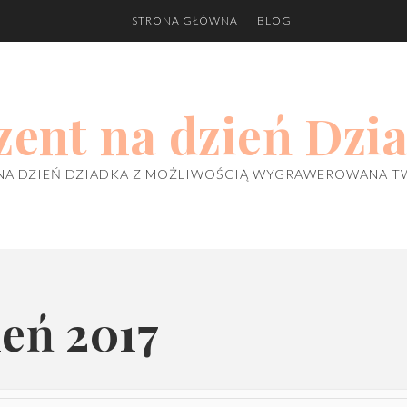
STRONA GŁÓWNA
BLOG
zent na dzień Dzi
NA DZIEŃ DZIADKA Z MOŻLIWOŚCIĄ WYGRAWEROWANA T
ień 2017