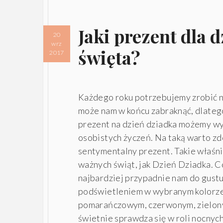
Jaki prezent dla 
20
wrz
święta?
2017
Każdego roku potrzebujemy zrobić 
może nam w końcu zabraknąć, dlate
prezent na dzień dziadka możemy wy
osobistych życzeń. Na taką warto z
sentymentalny prezent. Takie właśni
ważnych świąt, jak Dzień Dziadka. C
najbardziej przypadnie nam do gust
podświetleniem w wybranym kolorze:
pomarańczowym, czerwonym, zielonym
świetnie sprawdza się w roli nocnyc