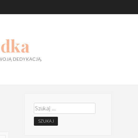
adka
WOJĄ DEDYKACJĄ.
Szukaj: