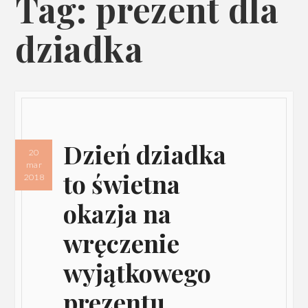
Tag: prezent dla
dziadka
Dzień dziadka
20
mar
to świetna
2018
okazja na
wręczenie
wyjątkowego
prezentu