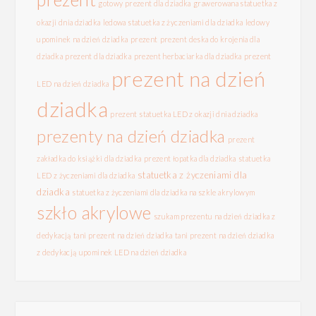
gotowy prezent dla dziadka
grawerowana statuetka z
okazji dnia dziadka
ledowa statuetka z życzeniami dla dziadka
ledowy
upominek na dzień dziadka
prezent
prezent deska do krojenia dla
dziadka
prezent dla dziadka
prezent herbaciarka dla dziadka
prezent
prezent na dzień
LED na dzień dziadka
dziadka
prezent statuetka LED z okazji dnia dziadka
prezenty na dzień dziadka
prezent
zakładka do książki dla dziadka
prezent łopatka dla dziadka
statuetka
statuetka z życzeniami dla
LED z życzeniami dla dziadka
dziadka
statuetka z życzeniami dla dziadka na szkle akrylowym
szkło akrylowe
szukam prezentu na dzień dziadka z
dedykacją
tani prezent na dzień dziadka
tani prezent na dzień dziadka
z dedykacją
upominek LED na dzień dziadka