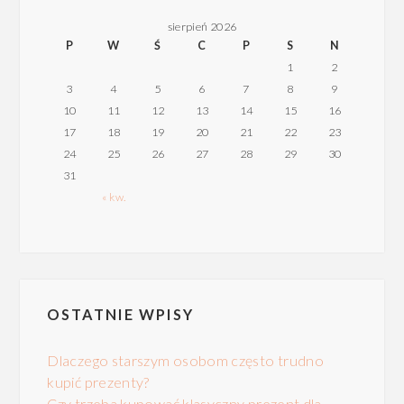
sierpień 2026
P
W
Ś
C
P
S
N
1
2
3
4
5
6
7
8
9
10
11
12
13
14
15
16
17
18
19
20
21
22
23
24
25
26
27
28
29
30
31
« kw.
OSTATNIE WPISY
Dlaczego starszym osobom często trudno
kupić prezenty?
Czy trzeba kupować klasyczny prezent dla