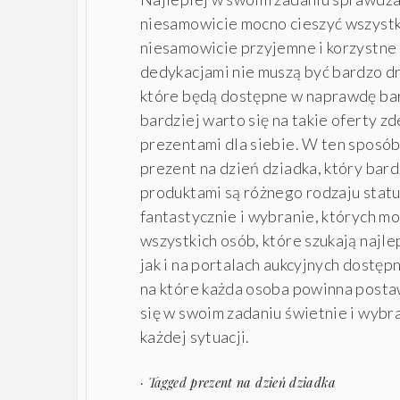
niesamowicie mocno cieszyć wszystk
niesamowicie przyjemne i korzystne
dedykacjami nie muszą być bardzo dr
które będą dostępne w naprawdę bar
bardziej warto się na takie oferty z
prezentami dla siebie. W ten sposó
prezent na dzień dziadka, który bar
produktami są różnego rodzaju stat
fantastycznie i wybranie, których m
wszystkich osób, które szukają najl
jak i na portalach aukcyjnych dostę
na które każda osoba powinna posta
się w swoim zadaniu świetnie i wyb
każdej sytuacji.
· Tagged
prezent na dzień dziadka