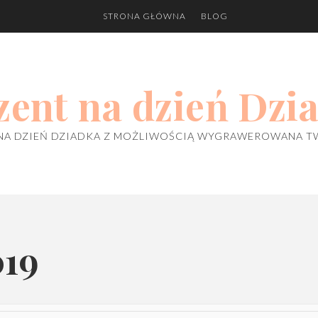
STRONA GŁÓWNA
BLOG
zent na dzień Dzi
NA DZIEŃ DZIADKA Z MOŻLIWOŚCIĄ WYGRAWEROWANA T
019