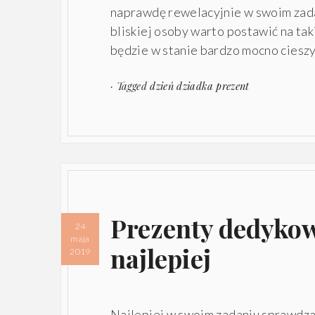
naprawdę rewelacyjnie w swoim zada
bliskiej osoby warto postawić na taki
będzie w stanie bardzo mocno cieszy
· Tagged
dzień dziadka prezent
Prezenty dedykow
24
maja
najlepiej
2019
Najlepiej w swoim zadaniu sprawdzaj