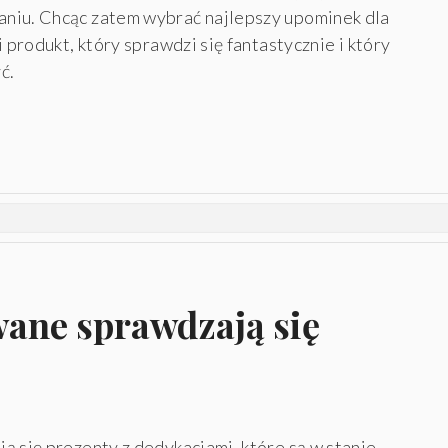
niu. Chcąc zatem wybrać najlepszy upominek dla
 produkt, który sprawdzi się fantastycznie i który
ć.
ane sprawdzają się
ą się prezenty z dedykacjami, które są w stanie