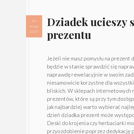
Dziadek ucieszy 
24
maja
prezentu
2019
Jeżeli nie masz pomysłu na prezent d
będzie w stanie sprawdzić się napra
naprawdę rewelacyjnie w swoim zad
niesamowicie korzystne dla wszystki
bliskich. W sklepach internetowych 
prezentów, które są przy tym dostęp
jak najbardziej warto wybierać najle
dzień dziadka prezent może występ
Deski do krojenia czy herbaciarki 
przyozdobienie poprzez dedykację p