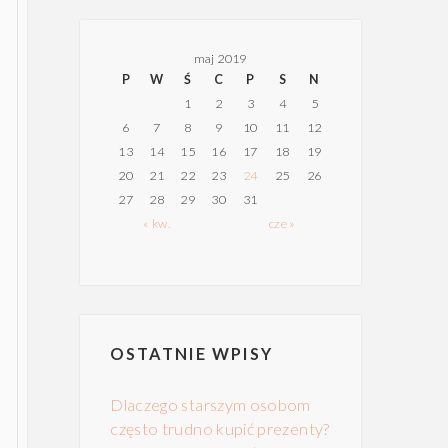
maj 2019
P
W
Ś
C
P
S
N
1
2
3
4
5
6
7
8
9
10
11
12
13
14
15
16
17
18
19
20
21
22
23
24
25
26
27
28
29
30
31
« kw.
cze »
OSTATNIE WPISY
Dlaczego starszym osobom
często trudno kupić prezenty?