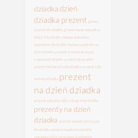
dzień
dziadka
dziadka prezent
gotowy
prezent dla dziadka
grawerowana statuetka z
okazji dnia dziadka
ledowa statuetka z
życzeniami dla dziadka
ledowy upominek na
dzień dziadka
prezent
prezent deska do
krojenia dla dziadka
prezent dla dziadka
prezent herbaciarka dla dziadka
prezent LED
prezent
na dzień dziadka
na dzień dziadka
prezent statuetka LED z okazji dnia dziadka
prezenty na dzień
dziadka
prezent zakładka do książki
dla dziadka
prezent łopatka dla dziadka
statuetka LED z życzeniami dla dziadka