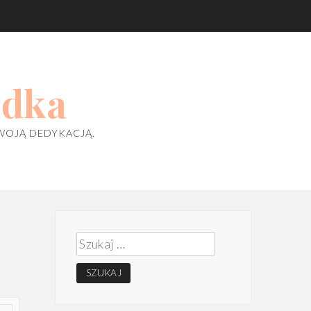
adka
WOJĄ DEDYKACJĄ.
Szukaj: