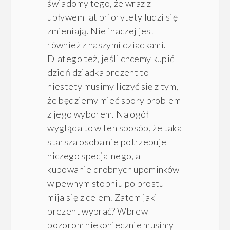
świadomy tego, że wraz z
upływem lat priorytety ludzi się
zmieniają. Nie inaczej jest
również z naszymi dziadkami.
Dlatego też, jeśli chcemy kupić
dzień dziadka prezent to
niestety musimy liczyć się z tym,
że będziemy mieć spory problem
z jego wyborem. Na ogół
wygląda to w ten sposób, że taka
starsza osoba nie potrzebuje
niczego specjalnego, a
kupowanie drobnych upominków
w pewnym stopniu po prostu
mija się z celem. Zatem jaki
prezent wybrać? Wbrew
pozorom niekoniecznie musimy