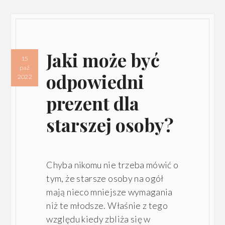
Jaki może być
15
paź
odpowiedni
2022
prezent dla
starszej osoby?
Chyba nikomu nie trzeba mówić o
tym, że starsze osoby na ogół
mają nieco mniejsze wymagania
niż te młodsze. Właśnie z tego
względu kiedy zbliża się w