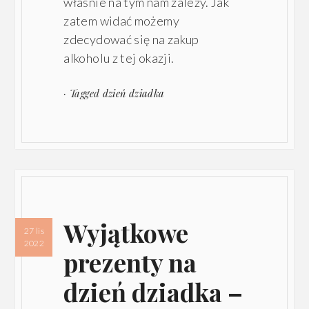
właśnie na tym nam zależy. Jak
zatem widać możemy
zdecydować się na zakup
alkoholu z tej okazji.
· Tagged
dzień dziadka
Wyjątkowe
27 lis
2022
prezenty na
dzień dziadka –