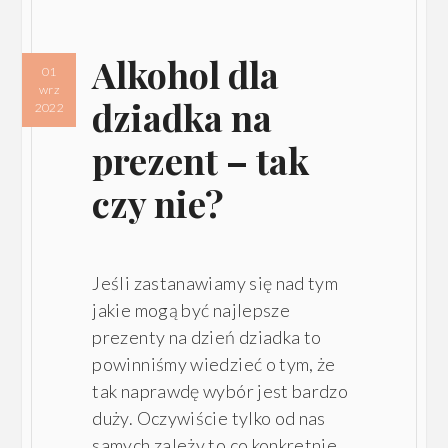
Alkohol dla
01
wrz
dziadka na
2022
prezent – tak
czy nie?
Jeśli zastanawiamy się nad tym
jakie mogą być najlepsze
prezenty na dzień dziadka to
powinniśmy wiedzieć o tym, że
tak naprawdę wybór jest bardzo
duży. Oczywiście tylko od nas
samych zależy to co konkretnie