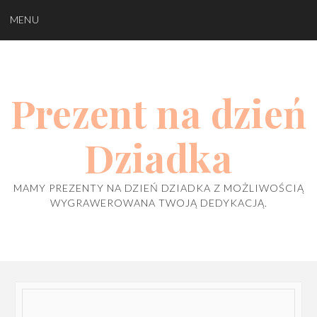
Skip
MENU
to
content
Prezent na dzień
Dziadka
MAMY PREZENTY NA DZIEŃ DZIADKA Z MOŻLIWOŚCIĄ
WYGRAWEROWANA TWOJĄ DEDYKACJĄ.