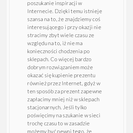
poszukanie inspiracji w
Internecie. Dzięki temu istnieje
szansa na to, że znajdziemy coś
interesującego i przy okazji nie
stracimy zbyt wiele czasu ze
względu na to, iż nie ma
konieczności chodzenia po
sklepach. Co więcej bardzo
dobrym rozwiązaniem może
okazać się kupienie prezentu
również przez Internet, gdyż w
ten sposób za prezent zapewne
zapłacimy mniej niż w sklepach
stacjonarnych. Jeśli tylko
poświęcimy na szukanie w sieci
trochę czasu to w zasadzie
możemy być pewni tego, że