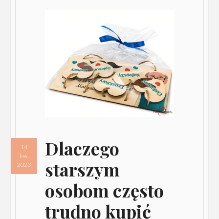
Dlaczego
14
kw.
starszym
2023
osobom często
trudno kupić