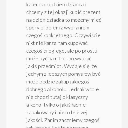
kalendarzu dzień dziadka i
chcemy z tej okazji kupić prezent
na dzień dziadka to możemy mieć
spory problem z wybraniem
czegoś konkretnego. Oczywiście
nikt nie karze nam kupować
czegoś drogiego, ale po prostu
może być nam trudno wybrać
jakiś przedmiot. Wydaje się, że
jednym z lepszych pomysłów być
może będzie zakup jakiegoś
dobrego alkoholu. Jednak wcale
nie chodzi tutaj o klasyczny
alkohol tylko o jakiś ładnie
zapakowany i nieco lepszej
jakości. Zanim zaczniemy czegoś
takiego szukać to na pewno