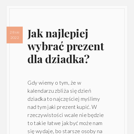
Jak najlepiej
28 sie
2022
wybrać prezent
dla dziadka?
Gdy wiemy o tym, że w
kalendarzu zbliża się dzień
dziadka to najczęściej myślimy
nad tym jaki prezent kupić. W
rzeczywistości wcale nie będzie
to takie łatwe jak być może nam
się wydaje, bo starsze osoby na