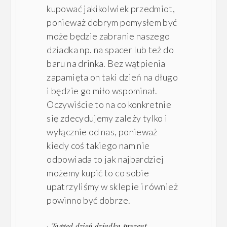
kupować jakikolwiek przedmiot,
ponieważ dobrym pomysłem być
może będzie zabranie naszego
dziadka np. na spacer lub też do
baru na drinka. Bez wątpienia
zapamięta on taki dzień na długo
i będzie go miło wspominał.
Oczywiście to na co konkretnie
się zdecydujemy zależy tylko i
wyłącznie od nas, ponieważ
kiedy coś takiego nam nie
odpowiada to jak najbardziej
możemy kupić to co sobie
upatrzyliśmy w sklepie i również
powinno być dobrze.
· Tagged
dzień dziadka prezent