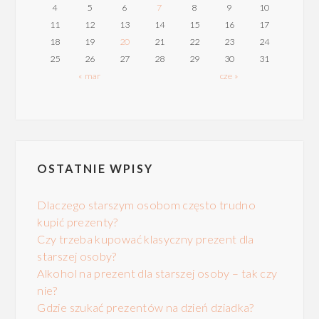
4
5
6
7
8
9
10
11
12
13
14
15
16
17
18
19
20
21
22
23
24
25
26
27
28
29
30
31
« mar
cze »
OSTATNIE WPISY
Dlaczego starszym osobom często trudno
kupić prezenty?
Czy trzeba kupować klasyczny prezent dla
starszej osoby?
Alkohol na prezent dla starszej osoby – tak czy
nie?
Gdzie szukać prezentów na dzień dziadka?