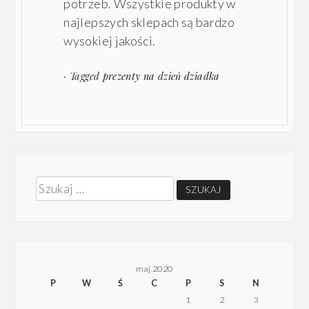
potrzeb. Wszystkie produkty w
najlepszych sklepach są bardzo
wysokiej jakości.
· Tagged
prezenty na dzień dziadka
Szukaj:
maj 2020
P
W
Ś
C
P
S
N
1
2
3