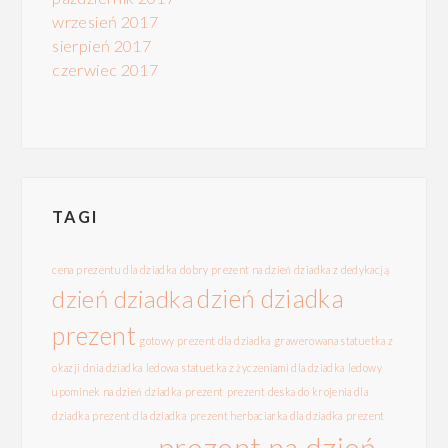
wrzesień 2017
sierpień 2017
czerwiec 2017
TAGI
cena prezentu dla dziadka
dobry prezent na dzień dziadka z dedykacją
dzień dziadka
dzień dziadka
prezent
gotowy prezent dla dziadka
grawerowana statuetka z
okazji dnia dziadka
ledowa statuetka z życzeniami dla dziadka
ledowy
upominek na dzień dziadka
prezent
prezent deska do krojenia dla
dziadka
prezent dla dziadka
prezent herbaciarka dla dziadka
prezent
prezent na dzień