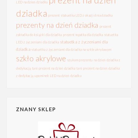
LED na dzień dziadka
dziadka
prezent statuetka LED z okazji dnia dziadka
prezenty na dzień dziadka
prezent
zakładka do książki dla dziadka
prezent łopatka dla dziadka
statuetka
statuetka z życzeniami dla
LED z życzeniami dla dziadka
dziadka
statuetka z życzeniami dla dziadka na szkle akrylowym
szkło akrylowe
szukam prezentu na dzień dziadka z
dedykacją
tani prezent na dzień dziadka
tani prezent na dzień dziadka
z dedykacją
upominek LED na dzień dziadka
ZNANY SKLEP