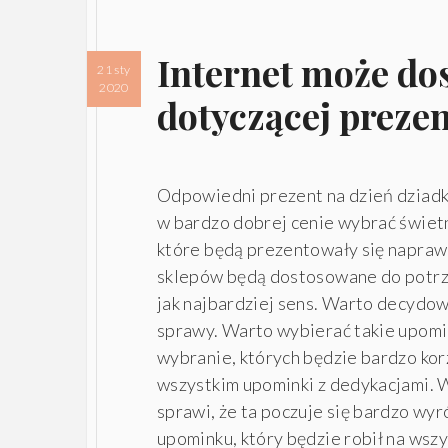
Internet może dos
21 sty
2020
dotyczącej prezen
Odpowiedni prezent na dzień dziadk
w bardzo dobrej cenie wybrać świet
które będą prezentowały się naprawd
sklepów będą dostosowane do potrze
jak najbardziej sens. Warto decydow
sprawy. Warto wybierać takie upomin
wybranie, których będzie bardzo ko
wszystkim upominki z dedykacjami. 
sprawi, że ta poczuje się bardzo w
upominku, który będzie robił na wsz