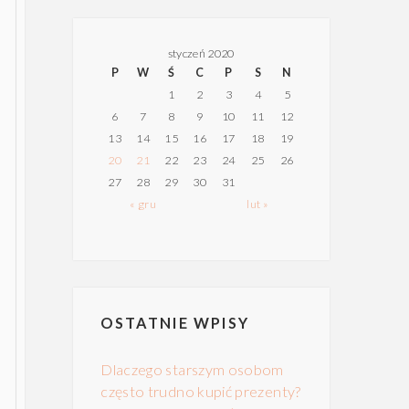
styczeń 2020
P
W
Ś
C
P
S
N
1
2
3
4
5
6
7
8
9
10
11
12
13
14
15
16
17
18
19
20
21
22
23
24
25
26
27
28
29
30
31
« gru
lut »
OSTATNIE WPISY
Dlaczego starszym osobom
często trudno kupić prezenty?