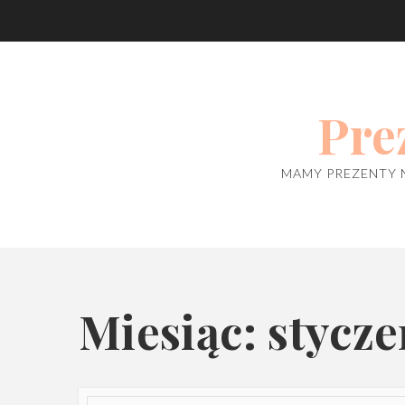
Skip
to
content
Pre
MAMY PREZENTY 
Miesiąc: stycz