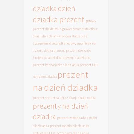
dzień
dziadka
dziadka prezent
gotowy
prezent dla dziadka
grawerowana statuetka z
okazji dnia dziadka
ledowa statuetka z
życzeniami dla dziadka
ledowy upominek na
dzień dziadka
prezent
prezent deska do
krojenia dla dziadka
prezent dla dziadka
prezent herbaciarka dla dziadka
prezent LED
prezent
na dzień dziadka
na dzień dziadka
prezent statuetka LED z okazji dnia dziadka
prezenty na dzień
dziadka
prezent zakładka do książki
dla dziadka
prezent łopatka dla dziadka
statuetka LED z życzeniami dla dziadka