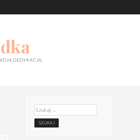
adka
WOJĄ DEDYKACJĄ.
Szukaj: