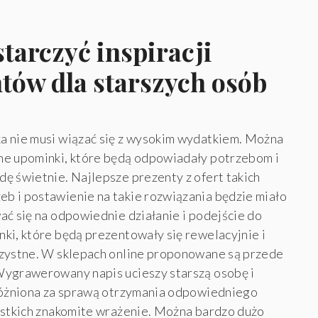
tarczyć inspiracji
tów dla starszych osób
a nie musi wiązać się z wysokim wydatkiem. Można
ne upominki, które będą odpowiadały potrzebom i
ę świetnie. Najlepsze prezenty z ofert takich
b i postawienie na takie rozwiązania będzie miało
ać się na odpowiednie działanie i podejście do
ki, które będą prezentowały się rewelacyjnie i
rzystne. W sklepach online proponowane są przede
Wygrawerowany napis ucieszy starszą osobę i
yróżniona za sprawą otrzymania odpowiedniego
ystkich znakomite wrażenie. Można bardzo dużo