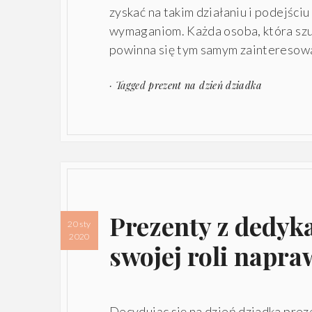
zyskać na takim działaniu i podejśc
wymaganiom. Każda osoba, która szu
powinna się tym samym zainteresowa
· Tagged
prezent na dzień dziadka
Prezenty z dedyk
20 sty
2020
swojej roli napra
Decydując się na dzień dziadka prez