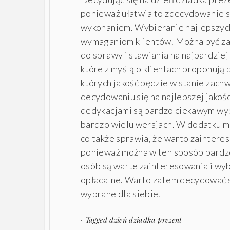
ponieważ ułatwia to zdecydowanie si
wykonaniem. Wybieranie najlepszych
wymaganiom klientów. Można być za
do sprawy i stawiania na najbardzie
które z myślą o klientach proponują
których jakość będzie w stanie zachw
decydowaniu się na najlepszej jakoś
dedykacjami są bardzo ciekawym wy
bardzo wielu wersjach. W dodatku 
co także sprawia, że warto zainteres
ponieważ można w ten sposób bardzo 
osób są warte zainteresowania i wyb
opłacalne. Warto zatem decydować si
wybrane dla siebie.
· Tagged
dzień dziadka prezent