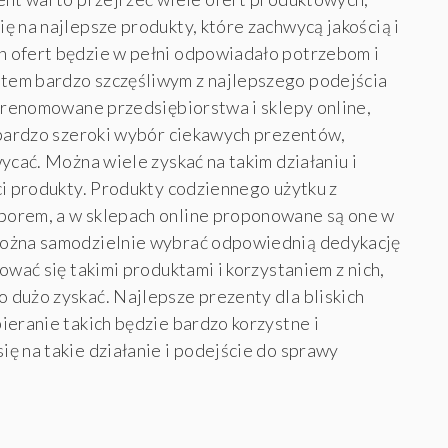
ę na najlepsze produkty, które zachwycą jakością i
 ofert będzie w pełni odpowiadało potrzebom i
tem bardzo szczęśliwym z najlepszego podejścia
j renomowane przedsiębiorstwa i sklepy online,
 bardzo szeroki wybór ciekawych prezentów,
ycać. Można wiele zyskać na takim działaniu i
ci produkty. Produkty codziennego użytku z
borem, a w sklepach online proponowane są one w
można samodzielnie wybrać odpowiednią dedykację
ować się takimi produktami i korzystaniem z nich,
dużo zyskać. Najlepsze prezenty dla bliskich
ieranie takich będzie bardzo korzystne i
ę na takie działanie i podejście do sprawy