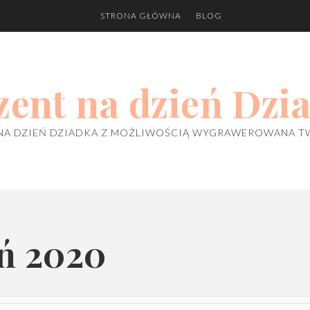
STRONA GŁÓWNA
BLOG
zent na dzień Dzi
NA DZIEŃ DZIADKA Z MOŻLIWOŚCIĄ WYGRAWEROWANA T
eń 2020