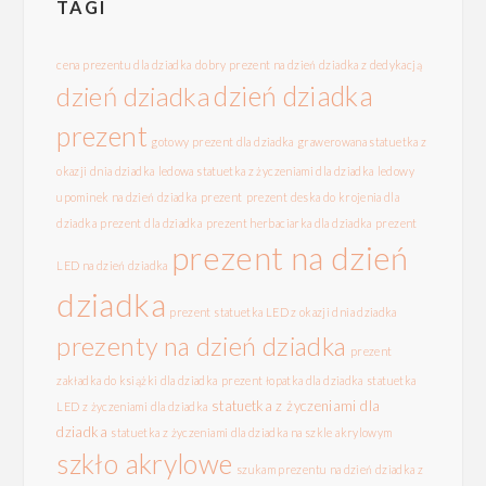
TAGI
cena prezentu dla dziadka
dobry prezent na dzień dziadka z dedykacją
dzień dziadka
dzień dziadka
prezent
gotowy prezent dla dziadka
grawerowana statuetka z
okazji dnia dziadka
ledowa statuetka z życzeniami dla dziadka
ledowy
upominek na dzień dziadka
prezent
prezent deska do krojenia dla
dziadka
prezent dla dziadka
prezent herbaciarka dla dziadka
prezent
prezent na dzień
LED na dzień dziadka
dziadka
prezent statuetka LED z okazji dnia dziadka
prezenty na dzień dziadka
prezent
zakładka do książki dla dziadka
prezent łopatka dla dziadka
statuetka
statuetka z życzeniami dla
LED z życzeniami dla dziadka
dziadka
statuetka z życzeniami dla dziadka na szkle akrylowym
szkło akrylowe
szukam prezentu na dzień dziadka z