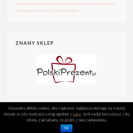
dedykacją
tani prezent na dzień dziadka
tani prezent na dzień dziadka
z dedykacją
upominek LED na dzień dziadka
ZNANY SKLEP
Używamy plików cookie, aby zapewnić najlepszą obsługę na naszej
stronie w celu realizacji usług zgodnie z
tutaj
. Jeśli nadal korzystasz z tej
strony, zakładamy, że jesteś z niej zadowolony.
Theme: Elsa
OK