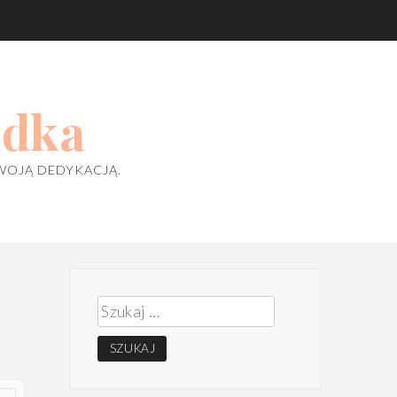
adka
WOJĄ DEDYKACJĄ.
Szukaj: