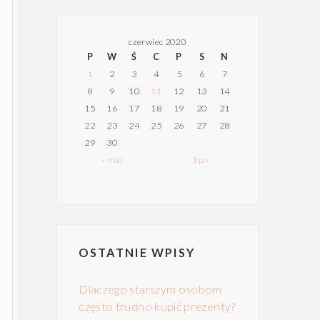
czerwiec 2020
P
W
Ś
C
P
S
N
1
2
3
4
5
6
7
8
9
10
11
12
13
14
15
16
17
18
19
20
21
22
23
24
25
26
27
28
29
30
« maj
lip »
OSTATNIE WPISY
Dlaczego starszym osobom
często trudno kupić prezenty?