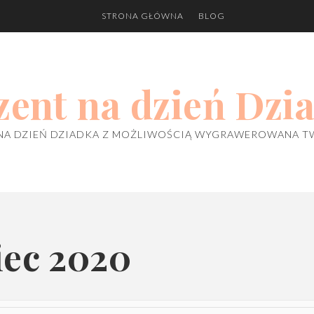
STRONA GŁÓWNA
BLOG
zent na dzień Dzi
NA DZIEŃ DZIADKA Z MOŻLIWOŚCIĄ WYGRAWEROWANA T
iec 2020