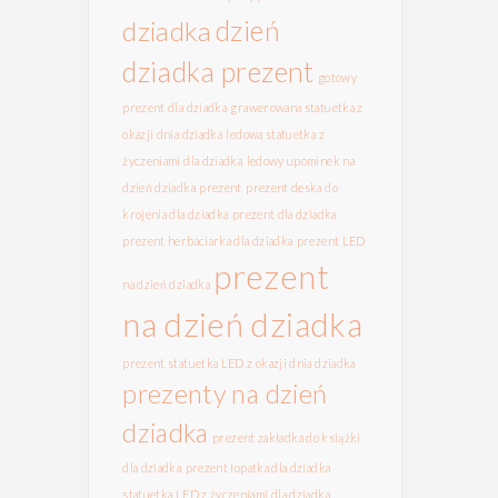
dzień
dziadka
dziadka prezent
gotowy
prezent dla dziadka
grawerowana statuetka z
okazji dnia dziadka
ledowa statuetka z
życzeniami dla dziadka
ledowy upominek na
dzień dziadka
prezent
prezent deska do
krojenia dla dziadka
prezent dla dziadka
prezent herbaciarka dla dziadka
prezent LED
prezent
na dzień dziadka
na dzień dziadka
prezent statuetka LED z okazji dnia dziadka
prezenty na dzień
dziadka
prezent zakładka do książki
dla dziadka
prezent łopatka dla dziadka
statuetka LED z życzeniami dla dziadka