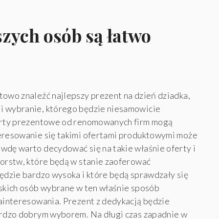
szych osób są łatwo
towo znaleźć najlepszy prezent na dzień dziadka,
i wybranie, którego będzie niesamowicie
ferty prezentowe od renomowanych firm mogą
teresowanie się takimi ofertami produktowymi może
wdę warto decydować się na takie właśnie oferty i
iorstw, które będą w stanie zaoferować
będzie bardzo wysoka i które będą sprawdzały się
iskich osób wybrane w ten właśnie sposób
zainteresowania. Prezent z dedykacją będzie
bardzo dobrym wyborem. Na długi czas zapadnie w