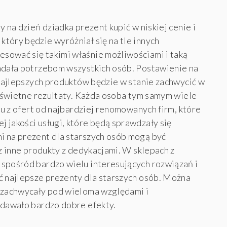
y na dzień dziadka prezent kupić w niskiej cenie i
tóry będzie wyróżniał się na tle innych
sować się takimi właśnie możliwościami i taką
iadała potrzebom wszystkich osób. Postawienie na
 najlepszych produktów będzie w stanie zachwycić w
ać świetne rezultaty. Każda osoba tym samym wiele
niu z ofert od najbardziej renomowanych firm, które
 jakości usługi, które będą sprawdzały się
i na prezent dla starszych osób mogą być
az inne produkty z dedykacjami. W sklepach z
spośród bardzo wielu interesujących rozwiązań i
ć najlepsze prezenty dla starszych osób. Można
ą zachwycały pod wieloma względami i
 dawało bardzo dobre efekty.