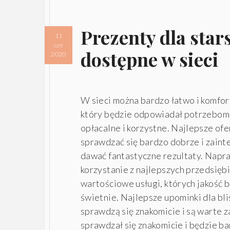
Prezenty dla star
11
cze
dostępne w sieci
2020
W sieci można bardzo łatwo i komfor
który będzie odpowiadał potrzebom 
opłacalne i korzystne. Najlepsze o
sprawdzać się bardzo dobrze i zain
dawać fantastyczne rezultaty. Napra
korzystanie z najlepszych przedsięb
wartościowe usługi, których jakość 
świetnie. Najlepsze upominki dla bl
sprawdzą się znakomicie i są warte 
sprawdzał się znakomicie i będzie 