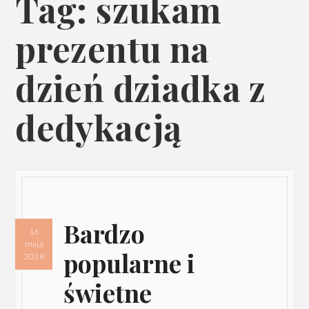
Tag: szukam
prezentu na
dzień dziadka z
dedykacją
Bardzo
16
maja
popularne i
2018
świetne