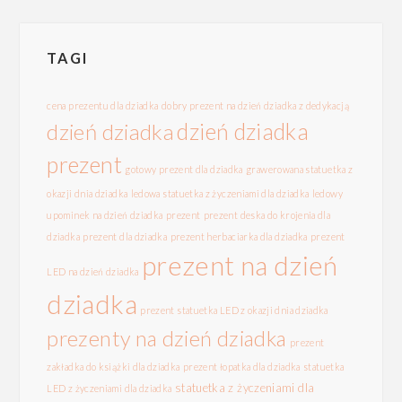
TAGI
cena prezentu dla dziadka
dobry prezent na dzień dziadka z dedykacją
dzień dziadka
dzień dziadka
prezent
gotowy prezent dla dziadka
grawerowana statuetka z
okazji dnia dziadka
ledowa statuetka z życzeniami dla dziadka
ledowy
upominek na dzień dziadka
prezent
prezent deska do krojenia dla
dziadka
prezent dla dziadka
prezent herbaciarka dla dziadka
prezent
prezent na dzień
LED na dzień dziadka
dziadka
prezent statuetka LED z okazji dnia dziadka
prezenty na dzień dziadka
prezent
zakładka do książki dla dziadka
prezent łopatka dla dziadka
statuetka
statuetka z życzeniami dla
LED z życzeniami dla dziadka