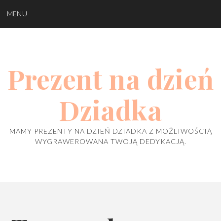
Skip
MENU
to
content
Prezent na dzień
Dziadka
MAMY PREZENTY NA DZIEŃ DZIADKA Z MOŻLIWOŚCIĄ
WYGRAWEROWANA TWOJĄ DEDYKACJĄ.