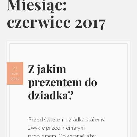
Miesiąc:
czerwiec 2017
Z jakim
21
cze
prezentem do
2017
dziadka?
Przed świętem dziadka stajemy
zwykle przed niemałym
problemem. Co wybrać, aby