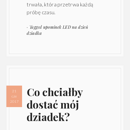
trwała, która przetrwa każdą
próbę czasu.
· Tagged
upominek LED na dzień
dziadka
Co chciałby
21
cze
dostać mój
2017
dziadek?