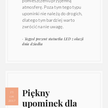
pomieszczeniu przyjemną
atmosferę. Poza tym tego typu
upominki nie należą do drogich,
dlatego tym bardziej warto
zwrócić na nie uwagę.
· Tagged
prezent statuetka LED z okazji
dnia dziadka
Piękny
21
cze
upominek dla
2017