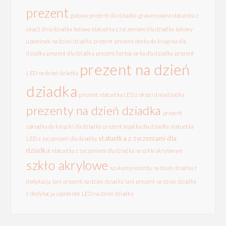
prezent
gotowy prezent dla dziadka
grawerowana statuetka z
okazji dnia dziadka
ledowa statuetka z życzeniami dla dziadka
ledowy
upominek na dzień dziadka
prezent
prezent deska do krojenia dla
dziadka
prezent dla dziadka
prezent herbaciarka dla dziadka
prezent
prezent na dzień
LED na dzień dziadka
dziadka
prezent statuetka LED z okazji dnia dziadka
prezenty na dzień dziadka
prezent
zakładka do książki dla dziadka
prezent łopatka dla dziadka
statuetka
statuetka z życzeniami dla
LED z życzeniami dla dziadka
dziadka
statuetka z życzeniami dla dziadka na szkle akrylowym
szkło akrylowe
szukam prezentu na dzień dziadka z
dedykacją
tani prezent na dzień dziadka
tani prezent na dzień dziadka
z dedykacją
upominek LED na dzień dziadka