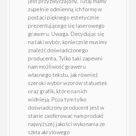
jest przyzwyczajony. Tutaj mamy
zupełnie odmienną ich formę w
postaci pięknego estetycznie
prezentującego się laserowego
graweru. Uwaga. Decydując się
na taki wybór, koniecznie musimy
znaleźć doświadczonego
producenta. Tylko taki zapewni
nam możliwość graweru
własnego tekstu, jak również
szeroki wybór wzorów statuetek
oraz grafik, które na nich
widnieją. Poza tym tylko
doświadczony producent jest w
stanie zaoferować nam produkt
najwyższej jakości wykonania ze
szkła akrylowego