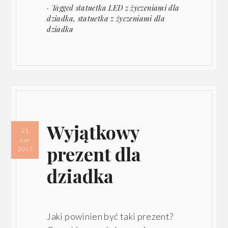
· Tagged
statuetka LED z życzeniami dla
dziadka
,
statuetka z życzeniami dla
dziadka
Wyjątkowy
21
cze
prezent dla
2017
dziadka
Jaki powinien być taki prezent?