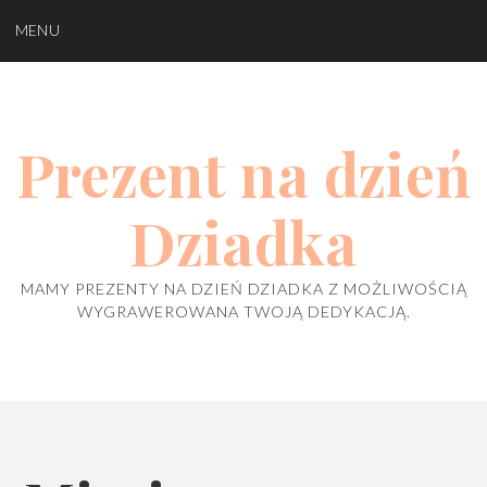
Skip
MENU
to
content
Prezent na dzień
Dziadka
MAMY PREZENTY NA DZIEŃ DZIADKA Z MOŻLIWOŚCIĄ
WYGRAWEROWANA TWOJĄ DEDYKACJĄ.